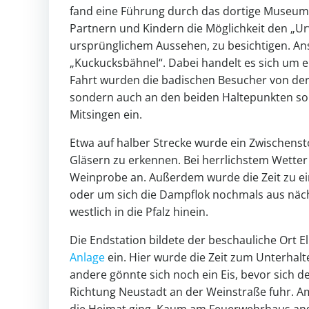
fand eine Führung durch das dortige Museum 
Partnern und Kindern die Möglichkeit den „Ur
ursprünglichem Aussehen, zu besichtigen. Ans
„Kuckucksbähnel“. Dabei handelt es sich um 
Fahrt wurden die badischen Besucher von der
sondern auch an den beiden Haltepunkten so
Mitsingen ein.
Etwa auf halber Strecke wurde ein Zwischensto
Gläsern zu erkennen. Bei herrlichstem Wette
Weinprobe an. Außerdem wurde die Zeit zu e
oder um sich die Dampflok nochmals aus näch
westlich in die Pfalz hinein.
Die Endstation bildete der beschauliche Ort El
Anlage
ein. Hier wurde die Zeit zum Unterhalte
andere gönnte sich noch ein Eis, bevor sich 
Richtung Neustadt an der Weinstraße fuhr. A
die Heimat ging. Kaum am Feuerwehrhaus ange