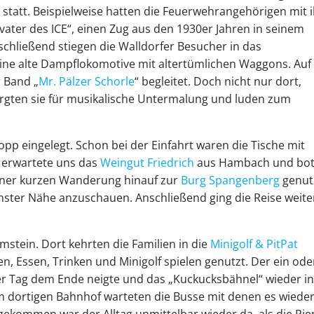
statt. Beispielweise hatten die Feuerwehrangehörigen mit 
vater des ICE“, einen Zug aus den 1930er Jahren in seinem
chließend stiegen die Walldorfer Besucher in das
eine alte Dampflokomotive mit altertümlichen Waggons. Auf
 Band „
Mr. Pälzer Schorle
“ begleitet. Doch nicht nur dort,
rgten sie für musikalische Untermalung und luden zum
pp eingelegt. Schon bei der Einfahrt waren die Tische mit
r erwartete uns das
Weingut Friedrich
aus Hambach und bot
iner kurzen Wanderung hinauf zur
Burg Spangenberg
genut
ster Nähe anzuschauen. Anschließend ging die Reise weite
mstein. Dort kehrten die Familien in die
Minigolf & PitPat
n, Essen, Trinken und Minigolf spielen genutzt. Der ein ode
der Tag dem Ende neigte und das „Kuckucksbähnel“ wieder in
m dortigen Bahnhof warteten die Busse mit denen es wieder
kommen war der Alltag unmittelbar wieder da, als die Pie