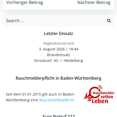
Post
Post
Vorheriger Beitrag
Nächster Beitrag
navigation
navigation
Search
for:
Letzter Einsatz
Vegetationsbrand
3. August 2026
|
18:44
Brandeinsatz
Einsatzort: A5 -> Heidelberg
Rauchmelderpflicht in Baden-Württemberg
Seit dem 01.01.2015 gilt auch in Baden-
Württemberg eine
Rauchmelderpflicht
.
Euro Notruf 112