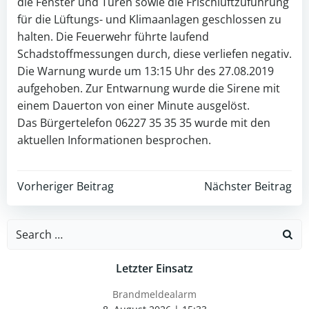
die Fenster und Türen sowie die Frischluftzuführung
für die Lüftungs- und Klimaanlagen geschlossen zu
halten. Die Feuerwehr führte laufend
Schadstoffmessungen durch, diese verliefen negativ.
Die Warnung wurde um 13:15 Uhr des 27.08.2019
aufgehoben. Zur Entwarnung wurde die Sirene mit
einem Dauerton von einer Minute ausgelöst.
Das Bürgertelefon 06227 35 35 35 wurde mit den
aktuellen Informationen besprochen.
Post
Post
Vorheriger Beitrag
Nächster Beitrag
navigation
navigation
Search
for:
Letzter Einsatz
Brandmeldealarm