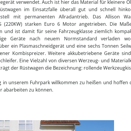
rät verwendet. Auch ist hier das Material für kleinere Öl
üstwagen im Einsatzfalle überall gut und schnell hink
estell mit permanenten Allradantrieb. Das Allison Wa
PS (220KW) starken Euro 6 Motor angetrieben. Die Maß
und ist damit für seine Fahrzeugklasse ziemlich kompak
nige Geräte nach neuem Normstandard verladen wo
ber ein Plasmaschneidgerät und eine sechs Tonnen Seilw
ebener Kombispreizer. Weitere akkubetriebene Geräte sind
chleifer. Eine Vielzahl von diversen Werzeug- und Material
 trägt der Rüstwagen die Bezeichnung: rollende Werkzeugkis
eug in unserem Fuhrpark willkommen zu heißen und hoffen 
ter abarbeiten zu können.