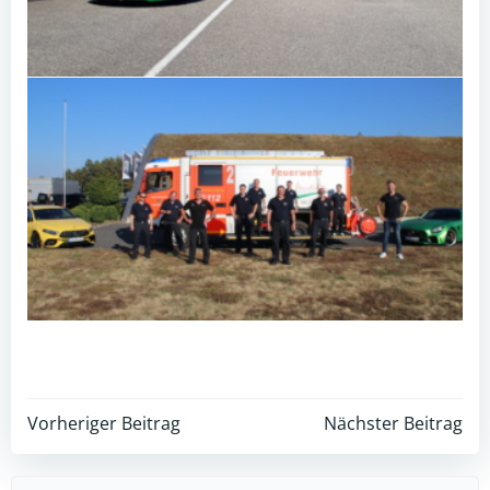
Post
Post
Vorheriger Beitrag
Nächster Beitrag
navigation
navigation
Search