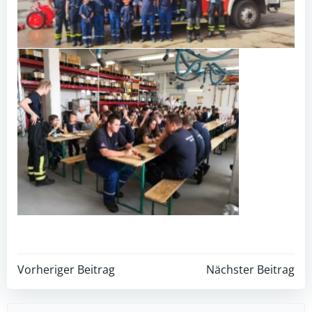
Post
Post
Vorheriger Beitrag
Nächster Beitrag
navigation
navigation
Search