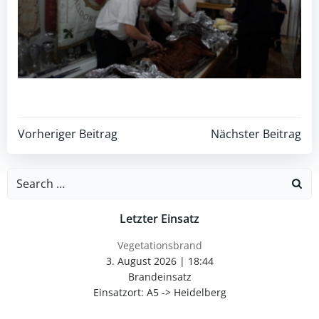
Post
Post
Vorheriger Beitrag
Nächster Beitrag
navigation
navigation
Search
for:
Letzter Einsatz
Vegetationsbrand
3. August 2026
|
18:44
Brandeinsatz
Einsatzort: A5 -> Heidelberg