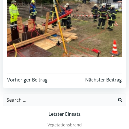
Post
Post
Vorheriger Beitrag
Nächster Beitrag
navigation
navigation
Search
for:
Letzter Einsatz
Vegetationsbrand