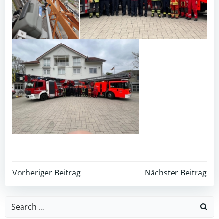
Post
Post
Vorheriger Beitrag
Nächster Beitrag
navigation
navigation
Search
for: