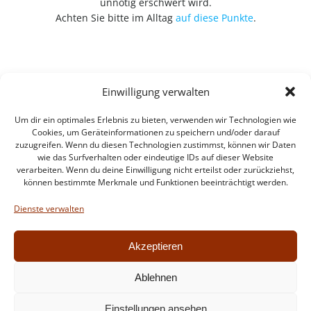
unnötig erschwert wird.
Achten Sie bitte im Alltag
auf diese Punkte
.
Einwilligung verwalten
Um dir ein optimales Erlebnis zu bieten, verwenden wir Technologien wie
Cookies, um Geräteinformationen zu speichern und/oder darauf
zuzugreifen. Wenn du diesen Technologien zustimmst, können wir Daten
wie das Surfverhalten oder eindeutige IDs auf dieser Website
verarbeiten. Wenn du deine Einwilligung nicht erteilst oder zurückziehst,
können bestimmte Merkmale und Funktionen beeinträchtigt werden.
Impressum
Datenschutzerklärung
Dienste verwalten
Intern
Akzeptieren
Ablehnen
© 2026 Feuerwehr Walldorf. Created for free using
Einstellungen ansehen