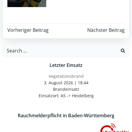
Post
Post
Vorheriger Beitrag
Nächster Beitrag
navigation
navigation
Search
for:
Letzter Einsatz
Vegetationsbrand
3. August 2026
|
18:44
Brandeinsatz
Einsatzort: A5 -> Heidelberg
Rauchmelderpflicht in Baden-Württemberg