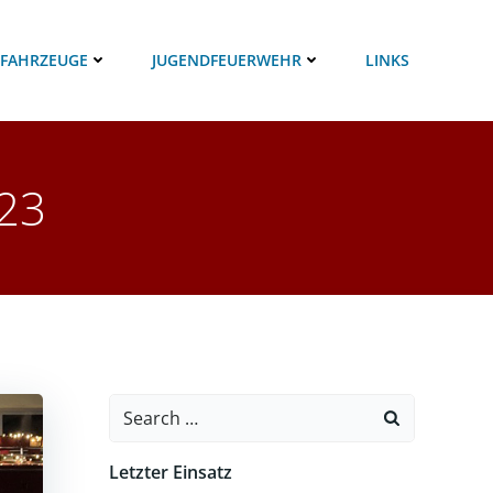
 FAHRZEUGE
JUGENDFEUERWEHR
LINKS
023
Search
for:
Letzter Einsatz