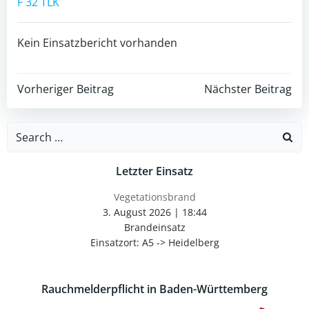
F 32 TLK
Kein Einsatzbericht vorhanden
Post
Post
Vorheriger Beitrag
Nächster Beitrag
navigation
navigation
Search
for:
Letzter Einsatz
Vegetationsbrand
3. August 2026
|
18:44
Brandeinsatz
Einsatzort: A5 -> Heidelberg
Rauchmelderpflicht in Baden-Württemberg