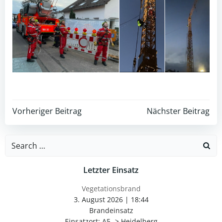
Post
Post
Vorheriger Beitrag
Nächster Beitrag
navigation
navigation
Search
for:
Letzter Einsatz
Vegetationsbrand
3. August 2026
|
18:44
Brandeinsatz
Einsatzort: A5 -> Heidelberg