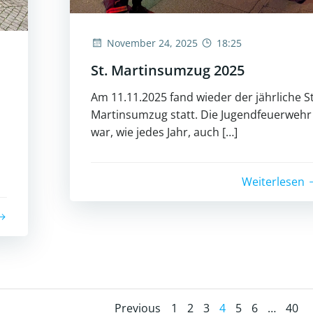
November 24, 2025
18:25
St. Martinsumzug 2025
Am 11.11.2025 fand wieder der jährliche St
Martinsumzug statt. Die Jugendfeuerwehr
war, wie jedes Jahr, auch […]
Weiterlesen
Page
Page
Page
Page
Page
Page
Page
Previous
1
2
3
4
5
6
…
40