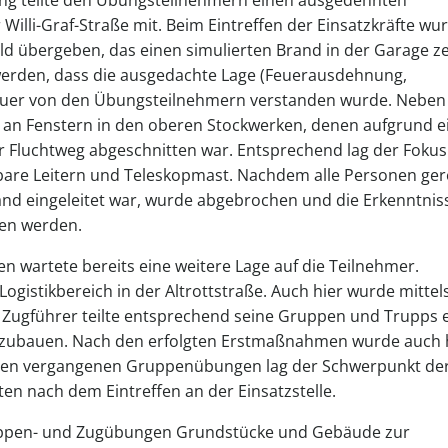
lli-Graf-Straße mit. Beim Eintreffen der Einsatzkräfte wu
d übergeben, das einen simulierten Brand in der Garage ze
werden, dass die ausgedachte Lage (Feuerausdehnung,
Feuer von den Übungsteilnehmern verstanden wurde. Nebe
en an Fenstern in den oberen Stockwerken, denen aufgrund e
 Fluchtweg abgeschnitten war. Entsprechend lag der Fokus
are Leitern und Teleskopmast. Nachdem alle Personen ger
and eingeleitet war, wurde abgebrochen und die Erkenntnis
hen werden.
n wartete bereits eine weitere Lage auf die Teilnehmer.
stikbereich in der Altrottstraße. Auch hier wurde mittels
Zugführer teilte entsprechend seine Gruppen und Trupps e
fzubauen. Nach den erfolgten Erstmaßnahmen wurde auch 
den vergangenen Gruppenübungen lag der Schwerpunkt de
en nach dem Eintreffen an der Einsatzstelle.
ruppen- und Zugübungen Grundstücke und Gebäude zur