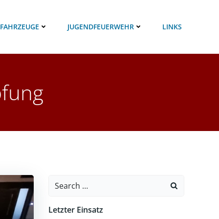
 FAHRZEUGE
JUGENDFEUERWEHR
LINKS
fung
Search
for:
Letzter Einsatz