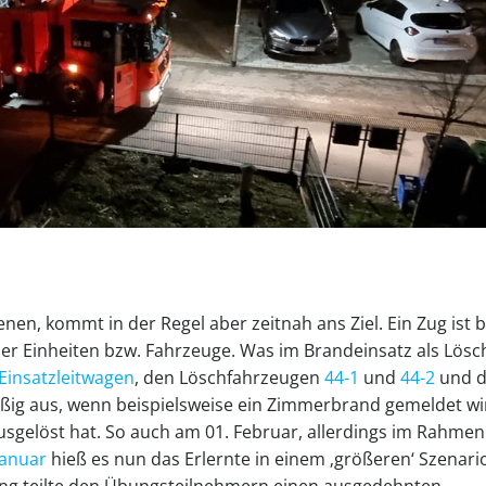
enen, kommt in der Regel aber zeitnah ans Ziel. Ein Zug ist b
er Einheiten bzw. Fahrzeuge. Was im Brandeinsatz als Lös
Einsatzleitwagen
, den Löschfahrzeugen
44-1
und
44-2
und 
äßig aus, wenn beispielsweise ein Zimmerbrand gemeldet wi
sgelöst hat. So auch am 01. Februar, allerdings im Rahmen
anuar
hieß es nun das Erlernte in einem ‚größeren‘ Szenario
ng teilte den Übungsteilnehmern einen ausgedehnten